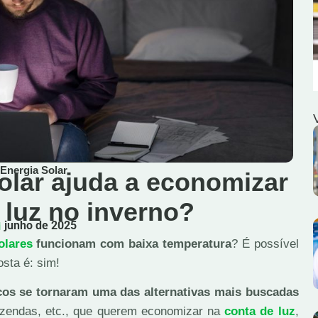
Energia Solar
solar ajuda a economizar
 luz no inverno?
junho de 2025
olares
funcionam com baixa temperatura
? É possível
osta é: sim!
icos se tornaram uma das alternativas mais buscadas
 fazendas, etc., que querem economizar na
conta de luz
,