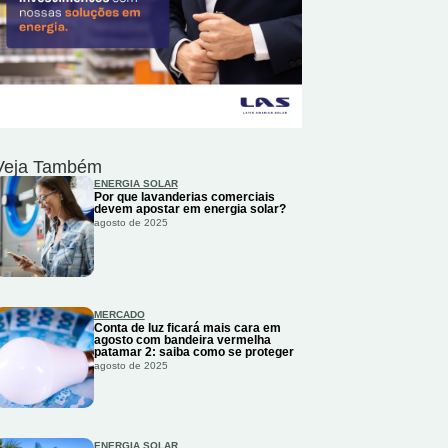
Veja Também
ENERGIA SOLAR
Por que lavanderias comerciais
devem apostar em energia solar?
agosto de 2025
MERCADO
Conta de luz ficará mais cara em
agosto com bandeira vermelha
patamar 2: saiba como se proteger
agosto de 2025
ENERGIA SOLAR