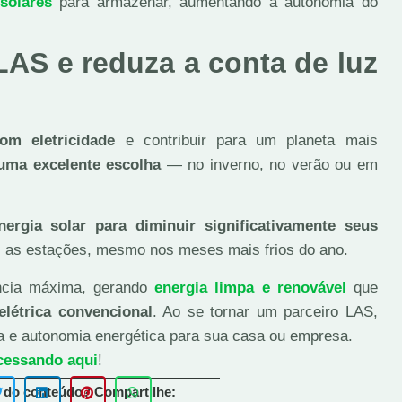
 solares
para armazenar, aumentando a autonomia do
LAS e reduza a conta de luz
com eletricidade
e contribuir para um planeta mais
 uma excelente escolha
— no inverno, no verão ou em
nergia solar para diminuir significativamente seus
s as estações, mesmo nos meses mais frios do ano.
ência máxima, gerando
energia limpa e renovável
que
elétrica convencional
. Ao se tornar um parceiro LAS,
ia e autonomia energética para sua casa ou empresa.
cessando aqui
!
 do conteúdo? Compartilhe: