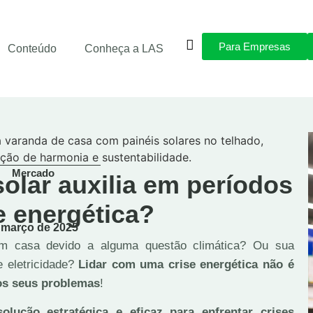
Para Empresas
Conteúdo
Conheça a LAS
Mercado
solar auxilia em períodos
e energética?
março de 2025
em casa devido a alguma questão climática? Ou sua
e eletricidade?
Lidar com uma crise energética não é
 os seus problemas
!
lução estratégica e eficaz para enfrentar crises