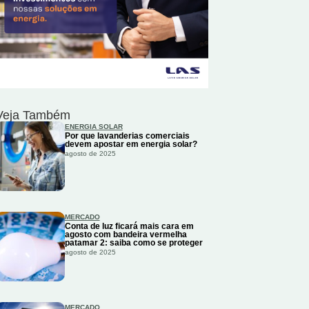
Veja Também
ENERGIA SOLAR
Por que lavanderias comerciais
devem apostar em energia solar?
agosto de 2025
MERCADO
Conta de luz ficará mais cara em
agosto com bandeira vermelha
patamar 2: saiba como se proteger
agosto de 2025
MERCADO