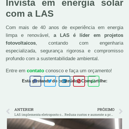
Invista em energia solar
com a LAS
Com mais de 40 anos de experiência em energia
limpa e renovável,
a LAS é líder em projetos
fotovoltaicos
, contando com engenharia
especializada, segurança rigorosa e compromisso
profundo com a sustentabilidade ambiental.
Entre em
contato
conosco e faça um orçamento!
Está gostando do conteúdo? Compartilhe:
ANTERIOR
PRÓXIMO
LAS implementa eletroposto com energia limpa no Santa Maria Outlet
Reduza custos e aumente a produtividade com energia solar na avicultura