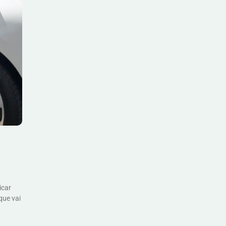
icar
que vai