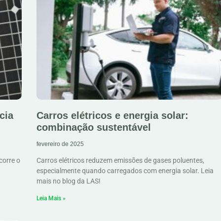
cia
Carros elétricos e energia solar:
combinação sustentável
fevereiro de 2025
corre o
Carros elétricos reduzem emissões de gases poluentes,
especialmente quando carregados com energia solar. Leia
mais no blog da LAS!
Leia Mais »